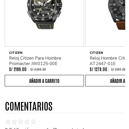
CITIZEN
CITIZEN
Reloj Citizen Para Hombre
Reloj Hombre Citiz
Promaster JW0125-00E
AT2447-01E
S/
2199
.
00
S/
1279
.
00
S/
4399
.
00
S/
3199
.
00
COMENTARIOS
☆
☆
☆
☆
☆