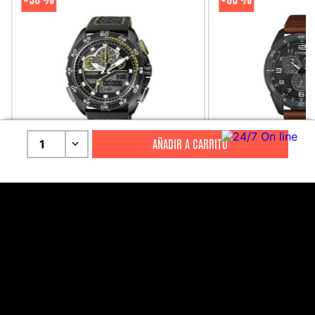
1
CITIZEN
CITIZEN
Reloj Citizen Para Hombre
Reloj Hombre Citiz
Promaster JW0125-00E
AT2447-01E
S/
2199
.
00
S/
1279
.
00
S/
4399
.
00
S/
3199
.
00