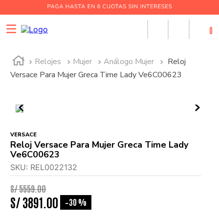
0
Relojes
Mujer
Análogo Mujer
Reloj
Versace Para Mujer Greca Time Lady Ve6C00623
VERSACE
Reloj Versace Para Mujer Greca Time Lady
Ve6C00623
SKU
:
REL0022132
S/
5559
.
00
S/
3891
.
00
30 %
-