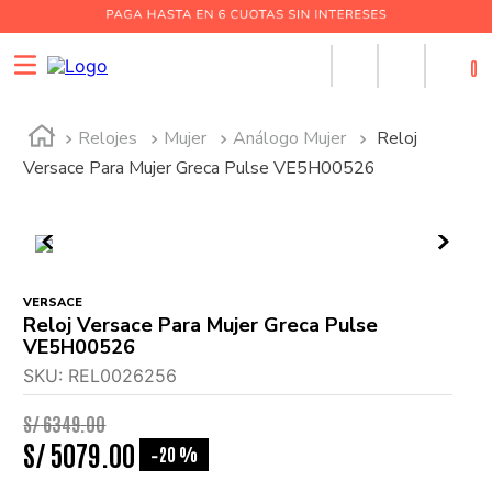
0
Relojes
Mujer
Análogo Mujer
Reloj
Versace Para Mujer Greca Pulse VE5H00526
VERSACE
Reloj Versace Para Mujer Greca Pulse
VE5H00526
SKU
:
REL0026256
S/
6349
.
00
S/
5079
.
00
20 %
-