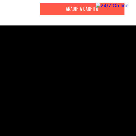
CITIZEN
CITIZEN
Reloj Citizen Para Hombre
Reloj Hombre Citiz
Promaster JW0125-00E
AT2447-01E
S/
2199
.
00
S/
1279
.
00
S/
4399
.
00
S/
3199
.
00
CANALES DE ATENCIÓN
Comercial:
consultas@drasac.com.pe
Servicio Técnico: