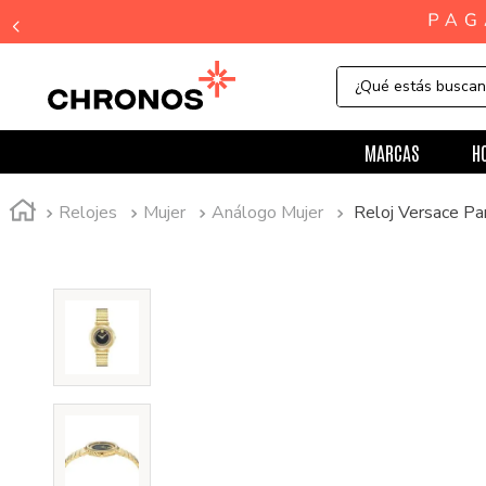
¿Qué estás busca
MARCAS
H
Relojes
Mujer
Análogo Mujer
Reloj Versace P