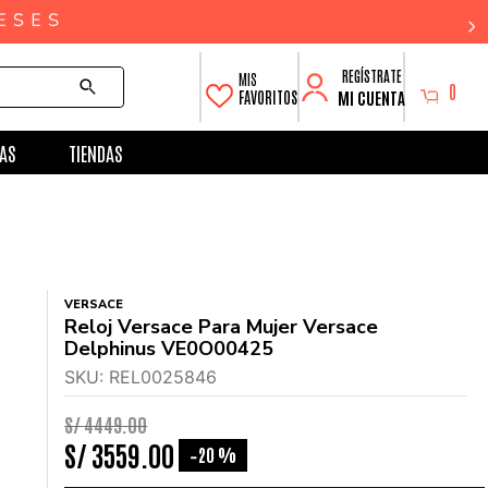
0
MI CUENTA
FAVORITOS
AS
TIENDAS
VERSACE
Reloj Versace Para Mujer Versace
Delphinus VE0O00425
SKU
:
REL0025846
S/
4449
.
00
S/
3559
.
00
20 %
-