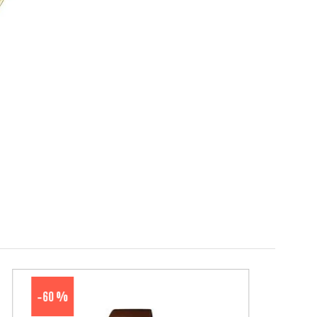
60 %
-