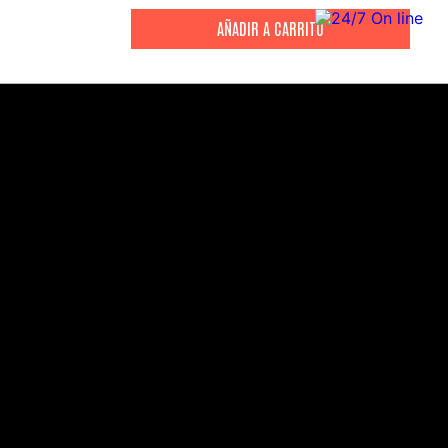
CITIZEN
CITIZEN
Reloj Citizen Para Hombre
Reloj Hombre Citiz
Promaster JW0125-00E
AT2447-01E
S/
2199
.
00
S/
1279
.
00
S/
4399
.
00
S/
3199
.
00
CANALES DE ATENCIÓN
Comercial:
consultas@drasac.com.pe
Servicio Técnico: