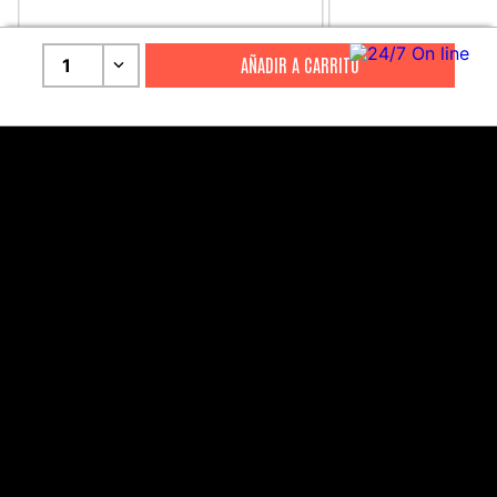
CITIZEN
CITIZEN
1
Reloj Citizen Para Hombre
Reloj Hombre Citiz
Promaster JW0125-00E
AT2447-01E
S/
2199
.
00
S/
1279
.
00
S/
4399
.
00
S/
3199
.
00
CANALES DE ATENCIÓN
Comercial:
consultas@drasac.com.pe