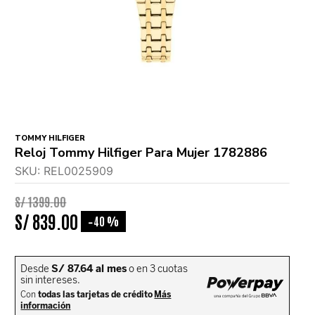
TOMMY HILFIGER
Reloj Tommy Hilfiger Para Mujer 1782886
SKU
:
REL0025909
S/
1399
.
00
S/
839
.
00
40 %
-