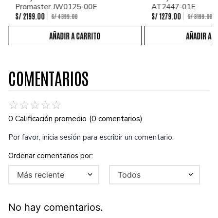
Promaster JW0125-00E
AT2447-01E
S/
2199
.
00
S/
1279
.
00
S/
4399
.
00
S/
3199
.
00
COMENTARIOS
☆
☆
☆
☆
☆
0 Calificación promedio
(0 comentarios)
Por favor, inicia sesión para escribir un comentario.
Más reciente
Todos
No hay comentarios.