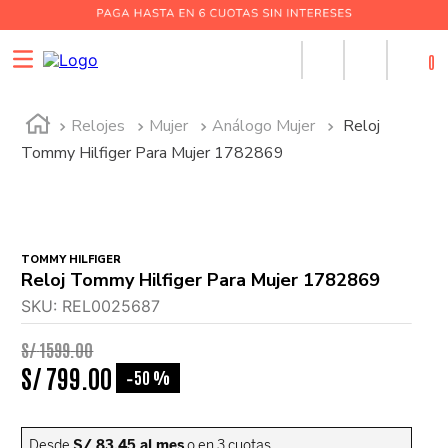
0
Relojes
Mujer
Análogo Mujer
Reloj
Tommy Hilfiger Para Mujer 1782869
TOMMY HILFIGER
Reloj Tommy Hilfiger Para Mujer 1782869
SKU
:
REL0025687
S/
1599
.
00
S/
799
.
00
50 %
-