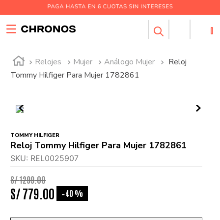
0
Relojes
Mujer
Análogo Mujer
Reloj
Tommy Hilfiger Para Mujer 1782861
TOMMY HILFIGER
Reloj Tommy Hilfiger Para Mujer 1782861
SKU
:
REL0025907
S/
1299
.
00
S/
779
.
00
40 %
-