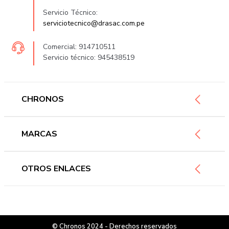
Servicio Técnico:
serviciotecnico@drasac.com.pe
Comercial: 914710511
Servicio técnico: 945438519
CHRONOS
Mujer
MARCAS
Hombre
Novedades
Ferragamo
OTROS ENLACES
Ofertas
Versace
Accesorios
Accutron
Preguntas frecuentes
Nosotros
Guess
Términos y condiciones
Contáctanos
Casio
© Chronos 2024 - Derechos reservados