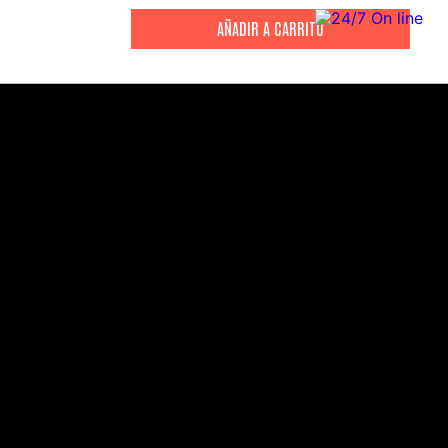
CITIZEN
CITIZEN
Reloj Citizen Para Hombre
Reloj Hombre Citiz
Promaster JW0125-00E
AT2447-01E
S/
2199
.
00
S/
1279
.
00
S/
4399
.
00
S/
3199
.
00
CANALES DE ATENCIÓN
Comercial:
consultas@drasac.com.pe
Servicio Técnico: