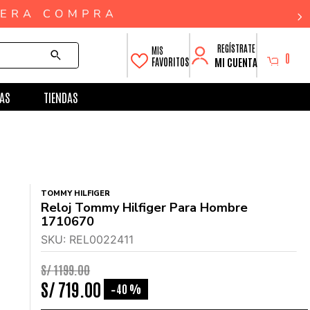
0
MI CUENTA
FAVORITOS
AS
TIENDAS
TOMMY HILFIGER
Reloj Tommy Hilfiger Para Hombre
1710670
SKU
:
REL0022411
S/
1199
.
00
S/
719
.
00
40 %
-