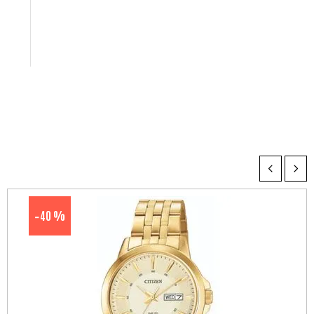
40 %
-