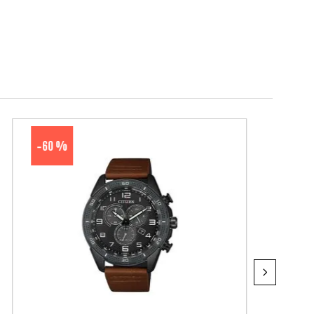
60 %
-