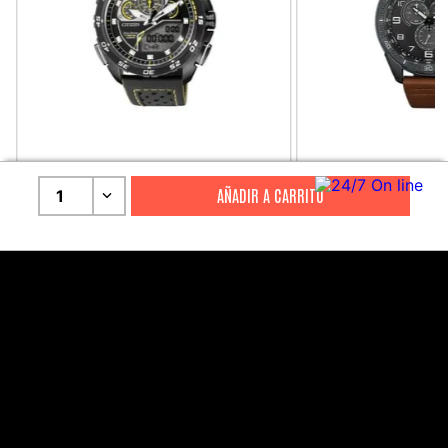
CITIZEN
CITIZEN
1
Reloj Citizen Para Hombre
Reloj Hombre Citiz
Promaster JW0125-00E
AT2447-01E
S/
2199
.
00
S/
1279
.
00
S/
4399
.
00
S/
3199
.
00