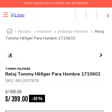
0
Relojes
Hombre
Análogo Hombre
Reloj
Tommy Hilfiger Para Hombre 1710602
TOMMY HILFIGER
Reloj Tommy Hilfiger Para Hombre 1710602
SKU
:
REL0021819
S/
999
.
00
S/
399
.
00
60 %
-