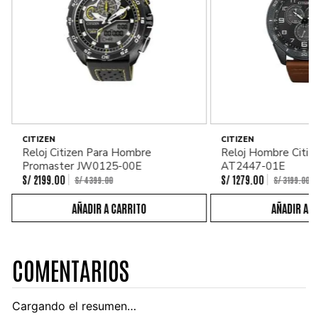
CITIZEN
CITIZEN
Reloj Citizen Para Hombre
Reloj Hombre Citiz
Promaster JW0125-00E
AT2447-01E
S/
2199
.
00
S/
1279
.
00
S/
4399
.
00
S/
3199
.
00
COMENTARIOS
Cargando el resumen…