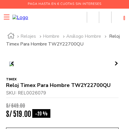
0
Relojes
Hombre
Análogo Hombre
Reloj
Timex Para Hombre TW2Y22700QU
TIMEX
Reloj Timex Para Hombre TW2Y22700QU
SKU
:
REL0026079
S/
649
.
00
S/
519
.
00
20 %
-