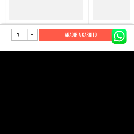
CITIZEN
CITIZEN
1
Reloj Citizen Para Hombre
Reloj Hombre Citiz
Promaster JW0125-00E
AT2447-01E
S/
2199
.
00
S/
1279
.
00
S/
4399
.
00
S/
3199
.
00
CANALES DE ATENCIÓN