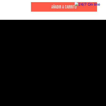
CITIZEN
CITIZEN
Reloj Citizen Para Hombre
Reloj Hombre Citiz
Promaster JW0125-00E
AT2447-01E
S/
2199
.
00
S/
1279
.
00
S/
4399
.
00
S/
3199
.
00
CANALES DE ATENCIÓN
Comercial:
consultas@drasac.com.pe
Servicio Técnico: