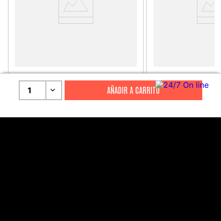
CITIZEN
CITIZEN
1
Reloj Citizen Para Hombre
Reloj Hombre Citiz
Promaster JW0125-00E
AT2447-01E
S/
2199
.
00
S/
1279
.
00
S/
4399
.
00
S/
3199
.
00