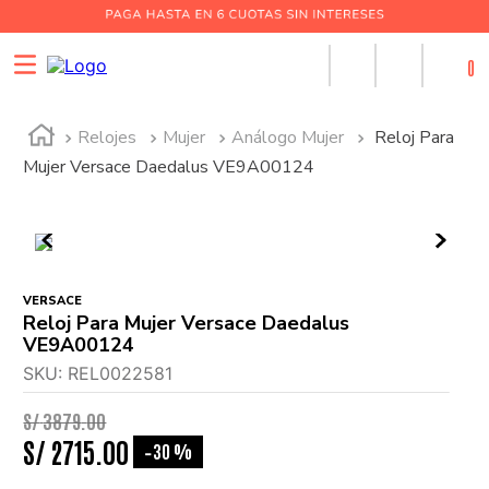
0
Relojes
Mujer
Análogo Mujer
Reloj Para
Mujer Versace Daedalus VE9A00124
VERSACE
Reloj Para Mujer Versace Daedalus
VE9A00124
SKU
:
REL0022581
S/
3879
.
00
S/
2715
.
00
30 %
-