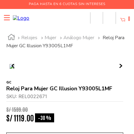
0
Relojes
Mujer
Análogo Mujer
Reloj Para
Mujer GC Illusion Y93005L1MF
GC
Reloj Para Mujer GC Illusion Y93005L1MF
SKU
:
REL0022671
S/
1599
.
00
S/
1119
.
00
30 %
-