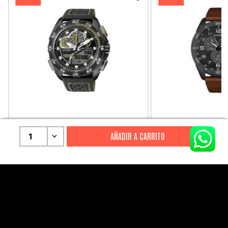
CITIZEN
CITIZEN
1
Reloj Citizen Para Hombre
Reloj Hombre Citiz
Promaster JW0125-00E
AT2447-01E
S/
2199
.
00
S/
1279
.
00
S/
4399
.
00
S/
3199
.
00