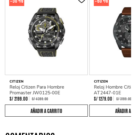
50 %
60 %
-
-
CITIZEN
CITIZEN
Reloj Citizen Para Hombre
Reloj Hombre Citiz
Promaster JW0125-00E
AT2447-01E
S/
2199
.
00
S/
1279
.
00
S/
4399
.
00
S/
3199
.
00