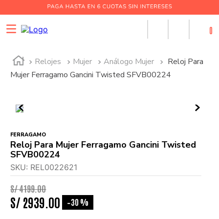
0
Relojes
Mujer
Análogo Mujer
Reloj Para
Mujer Ferragamo Gancini Twisted SFVB00224
FERRAGAMO
Reloj Para Mujer Ferragamo Gancini Twisted
SFVB00224
SKU
:
REL0022621
S/
4199
.
00
S/
2939
.
00
30 %
-