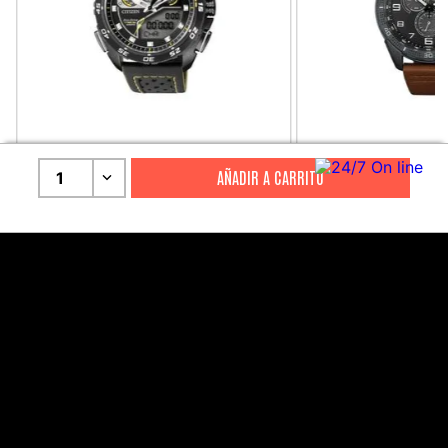
CITIZEN
CITIZEN
1
Reloj Citizen Para Hombre
Reloj Hombre Citiz
Promaster JW0125-00E
AT2447-01E
S/
2199
.
00
S/
1279
.
00
S/
4399
.
00
S/
3199
.
00