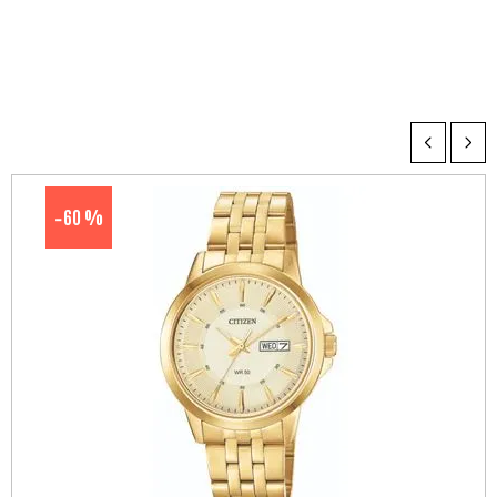
60 %
-