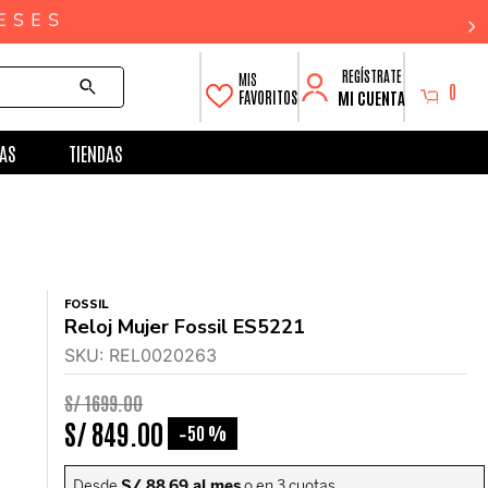
0
MI CUENTA
FAVORITOS
AS
TIENDAS
FOSSIL
Reloj Mujer Fossil ES5221
SKU
:
REL0020263
S/
1699
.
00
S/
849
.
00
50 %
-