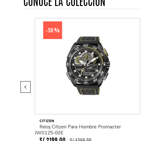
CONOCE LA COLECCIÓN
50 %
-
CITIZEN
Reloj Citizen Para Hombre Promaster
JW0125-00E
S/
2199
.
00
S/
4399
.
00