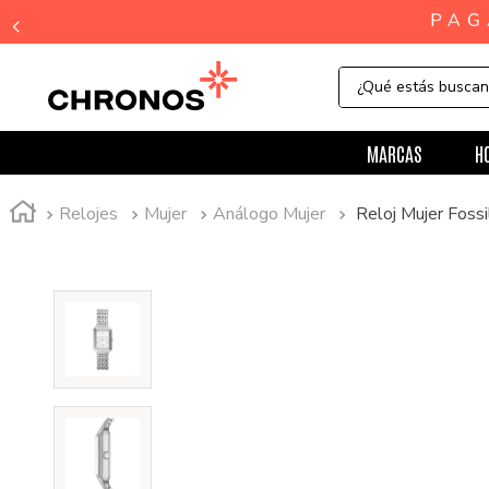
¿Qué estás busca
MARCAS
H
Relojes
Mujer
Análogo Mujer
Reloj Mujer Foss