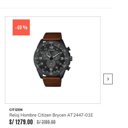
60 %
-
CITIZEN
Reloj Hombre Citizen Brycen AT2447-01E
S/
1279
.
00
S/
3199
.
00