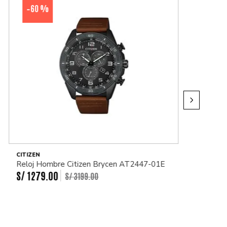
60 %
-
CITIZEN
Reloj Hombre Citizen Brycen AT2447-01E
S/
1279
.
00
S/
3199
.
00