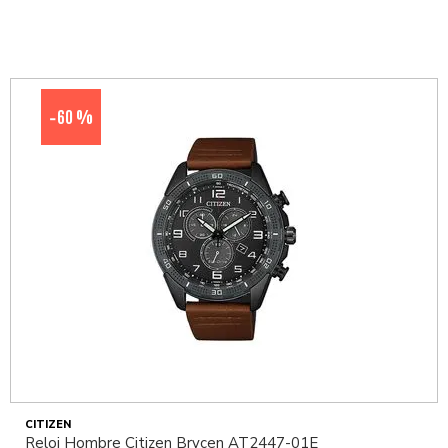
60 %
-
CITIZEN
Reloj Hombre Citizen Brycen AT2447-01E