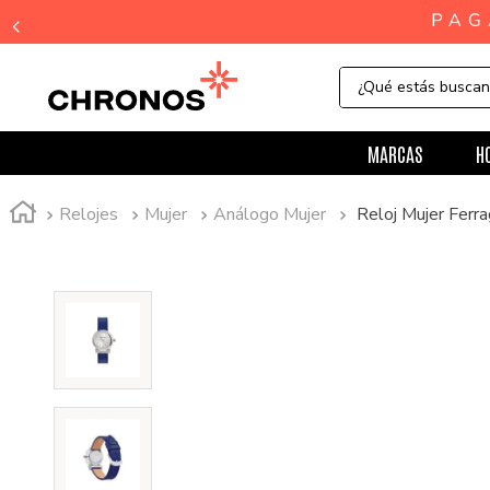
¿Qué estás busca
MARCAS
H
Relojes
Mujer
Análogo Mujer
Reloj Mujer Fer