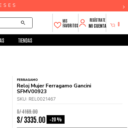
0
MI CUENTA
FAVORITOS
AS
TIENDAS
FERRAGAMO
Reloj Mujer Ferragamo Gancini
SFMV00923
SKU
:
REL0021467
S/
4169
.
00
S/
3335
.
00
20 %
-