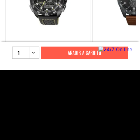
CITIZEN
CITIZEN
1
Reloj Citizen Para Hombre
Reloj Hombre Citiz
Promaster JW0125-00E
AT2447-01E
S/
2199
.
00
S/
1279
.
00
S/
4399
.
00
S/
3199
.
00