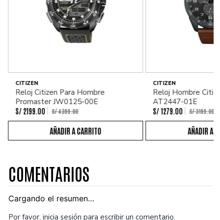
CITIZEN
CITIZEN
Reloj Citizen Para Hombre
Reloj Hombre Citiz
Promaster JW0125-00E
AT2447-01E
S/
2199
.
00
S/
1279
.
00
S/
4399
.
00
S/
3199
.
00
COMENTARIOS
Cargando el resumen…
Por favor, inicia sesión para escribir un comentario.