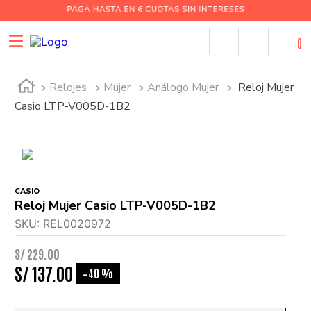
0
Relojes
Mujer
Análogo Mujer
Reloj Mujer
Casio LTP-V005D-1B2
CASIO
Reloj Mujer Casio LTP-V005D-1B2
SKU
:
REL0020972
S/
229
.
00
S/
137
.
00
40 %
-