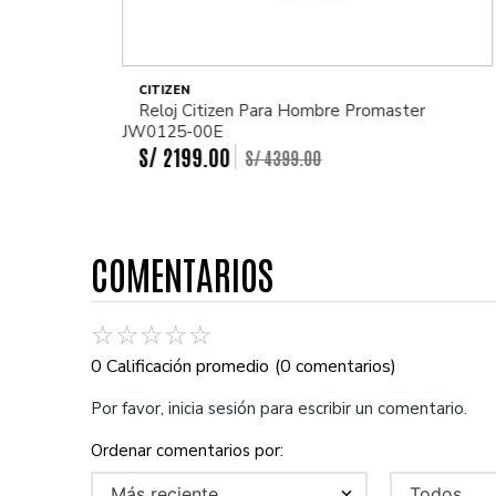
CITIZEN
Reloj Citizen Para Hombre Promaster
JW0125-00E
S/
2199
.
00
S/
4399
.
00
COMENTARIOS
☆
☆
☆
☆
☆
0 Calificación promedio
(0 comentarios)
Por favor, inicia sesión para escribir un comentario.
Más reciente
Todos