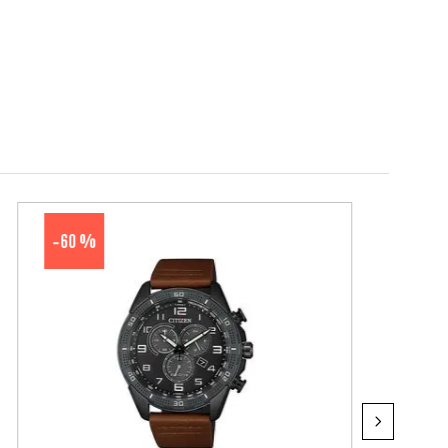
60 %
-