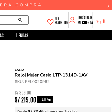
0
MI CUENTA
FAVORITOS
AS
TIENDAS
CASIO
Reloj Mujer Casio LTP-1314D-1AV
SKU
:
REL0020962
S/
359
.
00
S/
215
.
00
40 %
-