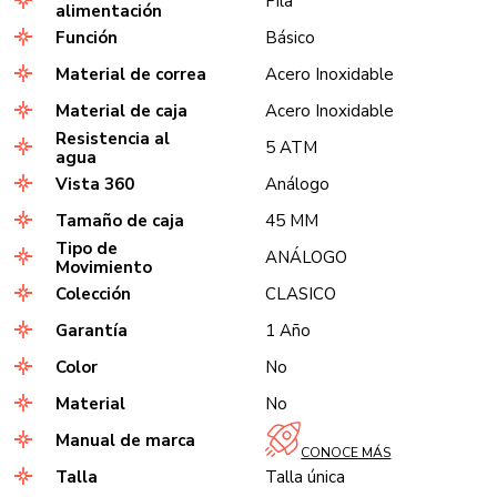
Pila
alimentación
Función
Básico
Material de correa
Acero Inoxidable
Material de caja
Acero Inoxidable
Resistencia al
5 ATM
agua
Vista 360
Análogo
Tamaño de caja
45 MM
Tipo de
ANÁLOGO
Movimiento
Colección
CLASICO
Garantía
1 Año
Color
No
Material
No
Manual de marca
CONOCE MÁS
Talla
Talla única