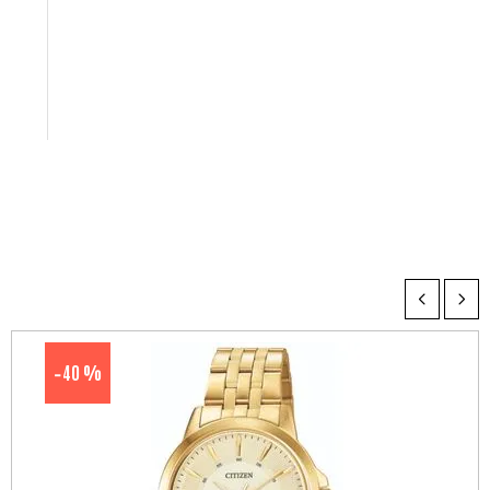
40 %
-