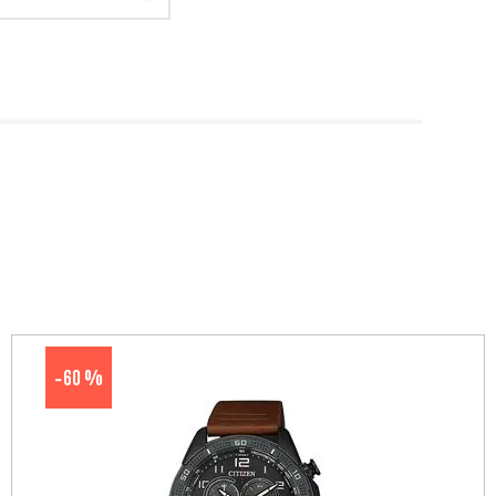
60 %
-