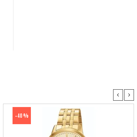
40 %
-