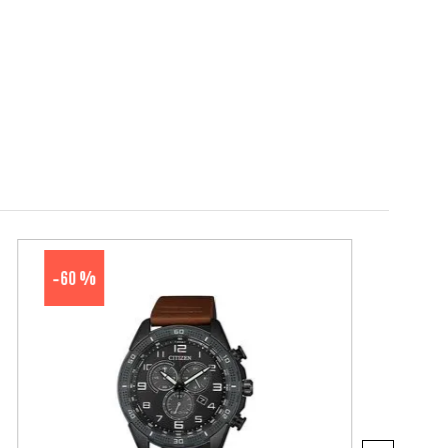
60 %
-