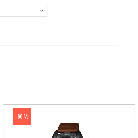
60 %
-