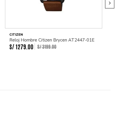
CITIZEN
Reloj Hombre Citizen Brycen AT2447-01E
S/
1279
.
00
S/
3199
.
00