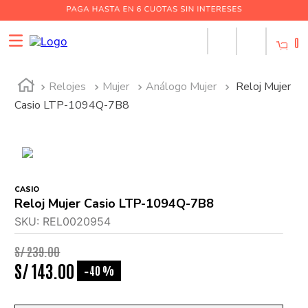
0
Relojes
Mujer
Análogo Mujer
Reloj Mujer
Casio LTP-1094Q-7B8
CASIO
Reloj Mujer Casio LTP-1094Q-7B8
SKU
:
REL0020954
S/
239
.
00
S/
143
.
00
40 %
-