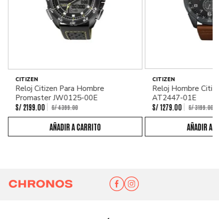
CITIZEN
CITIZEN
Reloj Citizen Para Hombre
Reloj Hombre Citiz
Promaster JW0125-00E
AT2447-01E
S/
2199
.
00
S/
1279
.
00
S/
4399
.
00
S/
3199
.
00