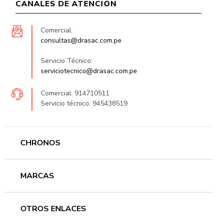
CANALES DE ATENCIÓN
Comercial:
consultas@drasac.com.pe
Servicio Técnico:
serviciotecnico@drasac.com.pe
Comercial: 914710511
Servicio técnico: 945438519
CHRONOS
Mujer
MARCAS
Hombre
Novedades
Ferragamo
OTROS ENLACES
Ofertas
Versace