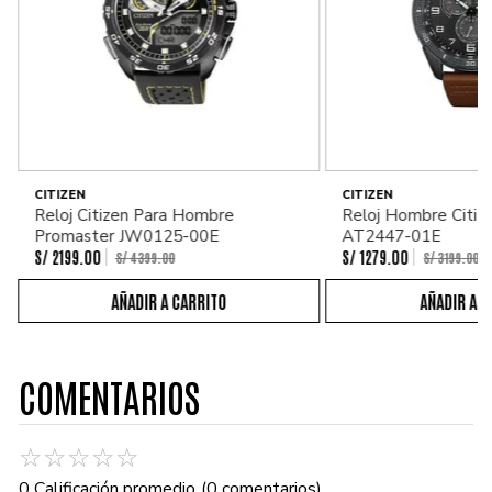
CITIZEN
CITIZEN
Reloj Citizen Para Hombre
Reloj Hombre Citiz
Promaster JW0125-00E
AT2447-01E
S/
2199
.
00
S/
1279
.
00
S/
4399
.
00
S/
3199
.
00
COMENTARIOS
☆
☆
☆
☆
☆
0 Calificación promedio
(0 comentarios)