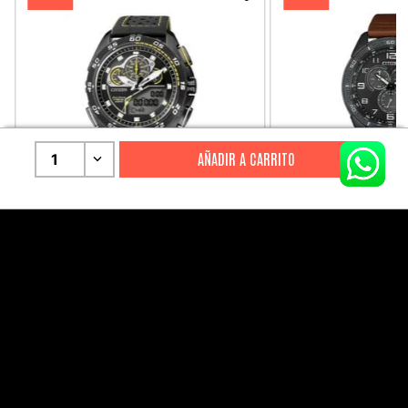
1
CITIZEN
CITIZEN
Reloj Citizen Para Hombre
Reloj Hombre Citiz
Promaster JW0125-00E
AT2447-01E
S/
2199
.
00
S/
1279
.
00
S/
4399
.
00
S/
3199
.
00