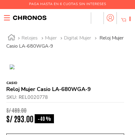
0
Relojes
Mujer
Digital Mujer
Reloj Mujer
Casio LA-680WGA-9
CASIO
Reloj Mujer Casio LA-680WGA-9
SKU
:
REL0020778
S/
489
.
00
S/
293
.
00
40 %
-