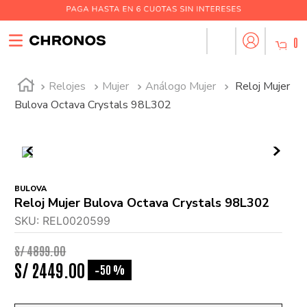
0
Relojes
Mujer
Análogo Mujer
Reloj Mujer
Bulova Octava Crystals 98L302
BULOVA
Reloj Mujer Bulova Octava Crystals 98L302
SKU
:
REL0020599
S/
4899
.
00
S/
2449
.
00
50 %
-