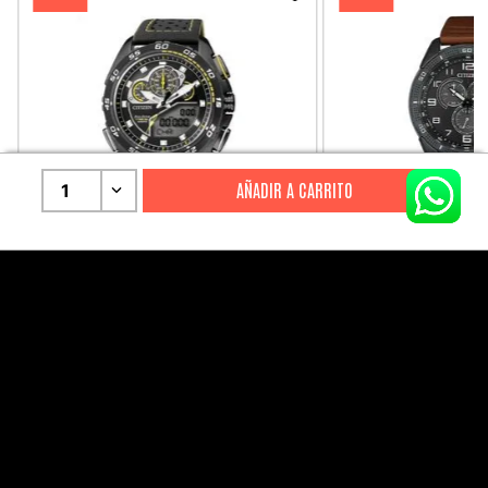
1
CITIZEN
CITIZEN
Reloj Citizen Para Hombre
Reloj Hombre Citiz
Promaster JW0125-00E
AT2447-01E
S/
2199
.
00
S/
1279
.
00
S/
4399
.
00
S/
3199
.
00