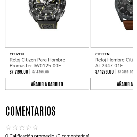
CITIZEN
CITIZEN
Reloj Citizen Para Hombre
Reloj Hombre Citiz
Promaster JW0125-00E
AT2447-01E
S/
2199
.
00
S/
1279
.
00
S/
4399
.
00
S/
3199
.
00
COMENTARIOS
☆
☆
☆
☆
☆
0 Calificación promedio
(0 comentarios)