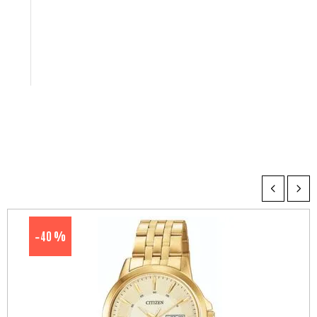
40 %
-