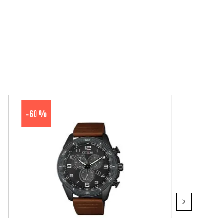
60 %
-