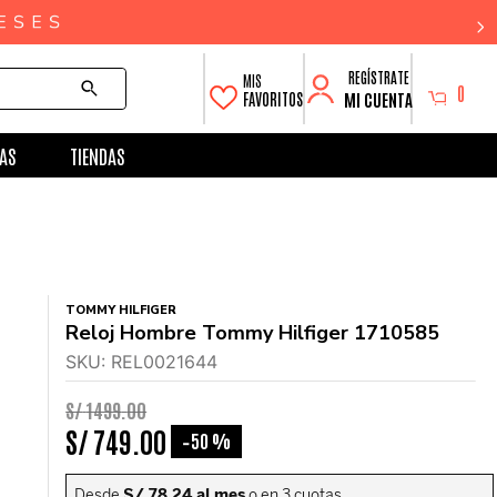
0
MI CUENTA
FAVORITOS
AS
TIENDAS
TOMMY HILFIGER
Reloj Hombre Tommy Hilfiger 1710585
SKU
:
REL0021644
S/
1499
.
00
S/
749
.
00
50 %
-