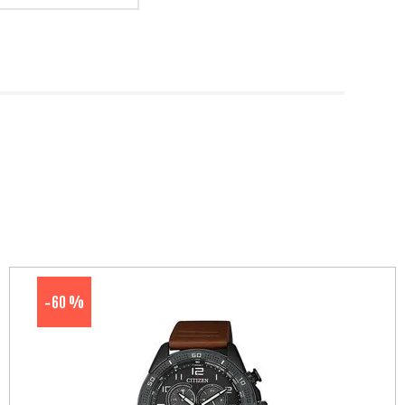
60 %
-