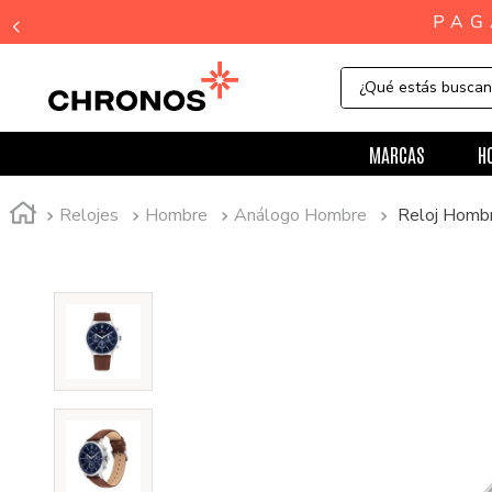
¿Qué estás busca
MARCAS
H
Relojes
Hombre
Análogo Hombre
Reloj Homb