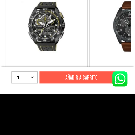
CITIZEN
CITIZEN
1
Reloj Citizen Para Hombre
Reloj Hombre Citiz
Promaster JW0125-00E
AT2447-01E
S/
2199
.
00
S/
1279
.
00
S/
4399
.
00
S/
3199
.
00