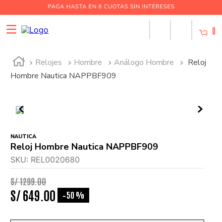
0
Relojes
Hombre
Análogo Hombre
Reloj
Hombre Nautica NAPPBF909
NAUTICA
Reloj Hombre Nautica NAPPBF909
SKU
:
REL0020680
S/
1299
.
00
S/
649
.
00
50 %
-