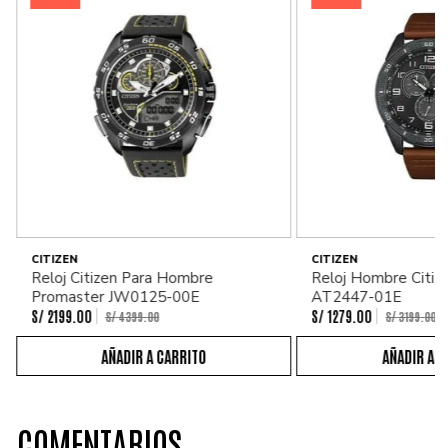
CITIZEN
CITIZEN
Reloj Citizen Para Hombre
Reloj Hombre Citiz
Promaster JW0125-00E
AT2447-01E
S/
2199
.
00
S/
1279
.
00
S/
4399
.
00
S/
3199
.
00
COMENTARIOS