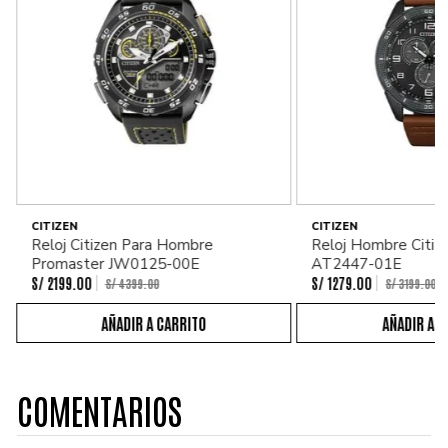
CITIZEN
CITIZEN
Reloj Citizen Para Hombre
Reloj Hombre Citiz
Promaster JW0125-00E
AT2447-01E
S/
2199
.
00
S/
1279
.
00
S/
4399
.
00
S/
3199
.
00
COMENTARIOS