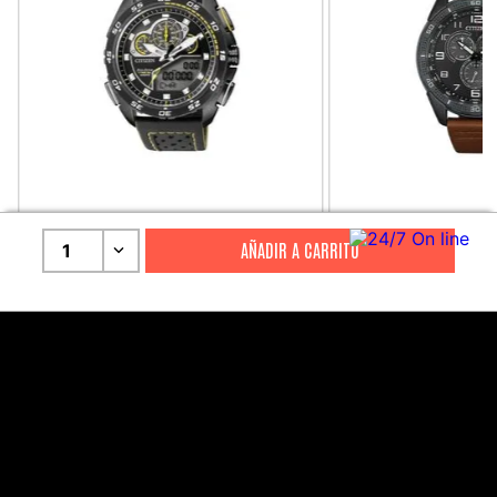
CITIZEN
CITIZEN
1
Reloj Citizen Para Hombre
Reloj Hombre Citiz
Promaster JW0125-00E
AT2447-01E
S/
2199
.
00
S/
1279
.
00
S/
4399
.
00
S/
3199
.
00