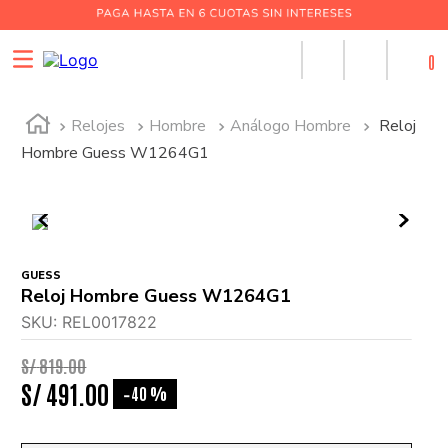
0
Relojes
Hombre
Análogo Hombre
Reloj
Hombre Guess W1264G1
GUESS
Reloj Hombre Guess W1264G1
SKU
:
REL0017822
S/
819
.
00
S/
491
.
00
40 %
-