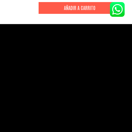
CITIZEN
CITIZEN
Reloj Citizen Para Hombre
Reloj Hombre Citiz
Promaster JW0125-00E
AT2447-01E
S/
2199
.
00
S/
1279
.
00
S/
4399
.
00
S/
3199
.
00
CANALES DE ATENCIÓN
Comercial:
consultas@drasac.com.pe
Servicio Técnico:
serviciotecnico@drasac.com.pe