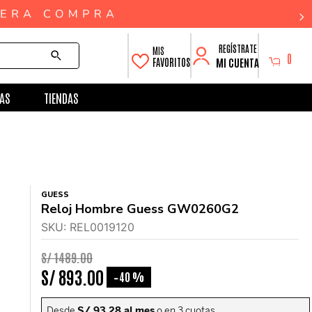
0
MI CUENTA
FAVORITOS
AS
TIENDAS
GUESS
Reloj Hombre Guess GW0260G2
SKU
:
REL0019120
S/
1489
.
00
S/
893
.
00
40 %
-