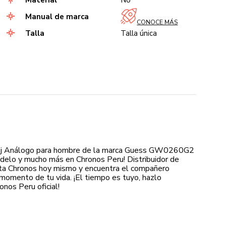
Material
No
Manual de marca
CONOCE MÁS
Talla
Talla única
oj Análogo para hombre de la marca Guess GW0260G2
delo y mucho más en Chronos Peru! Distribuidor de
sita Chronos hoy mismo y encuentra el compañero
momento de tu vida. ¡El tiempo es tuyo, hazlo
nos Peru oficial!