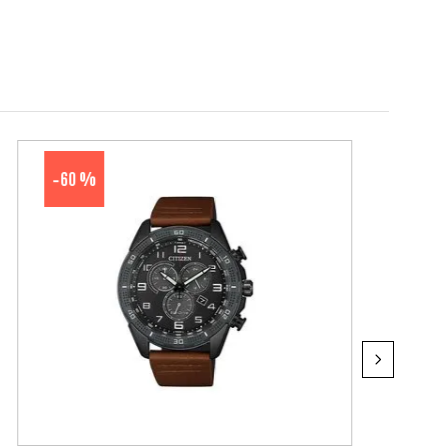
60 %
-