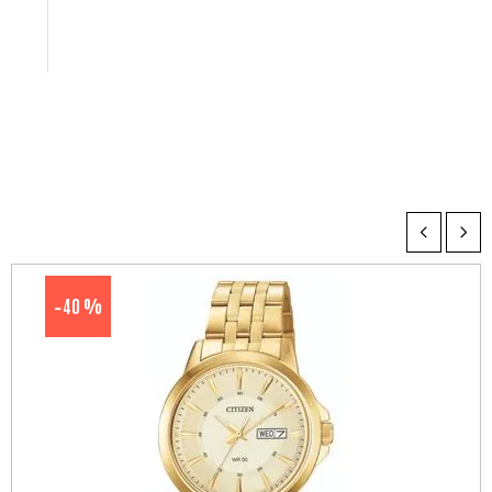
40 %
-