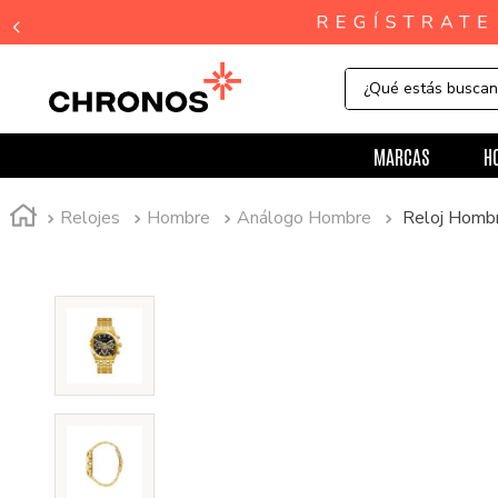
¿Qué estás busca
MARCAS
H
Relojes
Hombre
Análogo Hombre
Reloj Hom