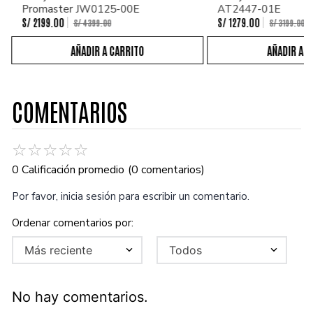
Promaster JW0125-00E
AT2447-01E
S/
2199
.
00
S/
1279
.
00
S/
4399
.
00
S/
3199
.
00
COMENTARIOS
☆
☆
☆
☆
☆
0 Calificación promedio
(0 comentarios)
Por favor, inicia sesión para escribir un comentario.
Más reciente
Todos
No hay comentarios.