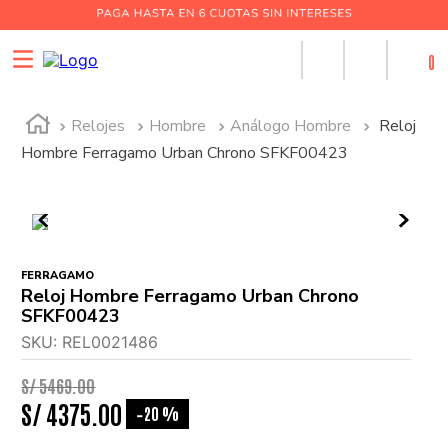
0
Relojes
Hombre
Análogo Hombre
Reloj
Hombre Ferragamo Urban Chrono SFKF00423
FERRAGAMO
Reloj Hombre Ferragamo Urban Chrono
SFKF00423
SKU
:
REL0021486
S/
5469
.
00
S/
4375
.
00
20 %
-