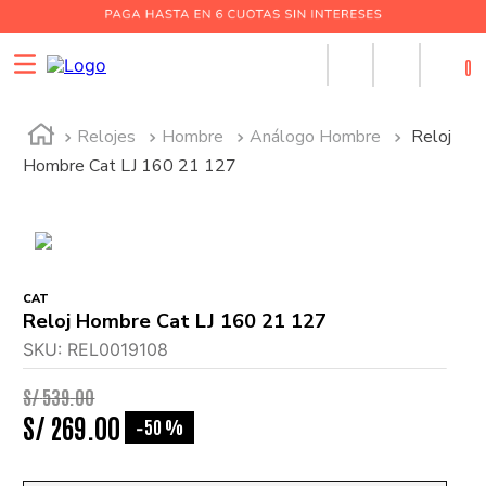
0
Relojes
Hombre
Análogo Hombre
Reloj
Hombre Cat LJ 160 21 127
CAT
Reloj Hombre Cat LJ 160 21 127
SKU
:
REL0019108
S/
539
.
00
S/
269
.
00
50 %
-