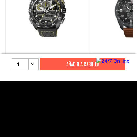
CITIZEN
CITIZEN
1
Reloj Citizen Para Hombre
Reloj Hombre Citiz
Promaster JW0125-00E
AT2447-01E
S/
2199
.
00
S/
1279
.
00
S/
4399
.
00
S/
3199
.
00