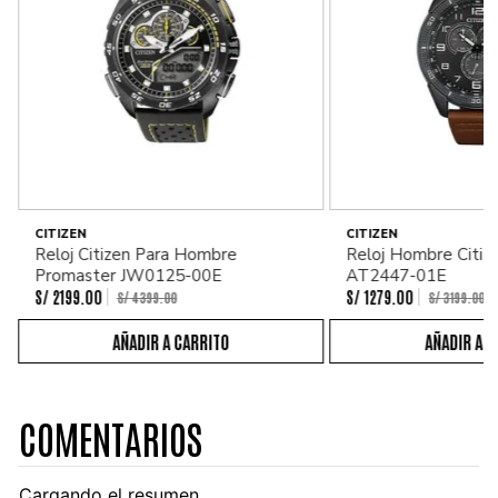
CITIZEN
CITIZEN
Reloj Citizen Para Hombre
Reloj Hombre Citiz
Promaster JW0125-00E
AT2447-01E
S/
2199
.
00
S/
1279
.
00
S/
4399
.
00
S/
3199
.
00
COMENTARIOS
Cargando el resumen…