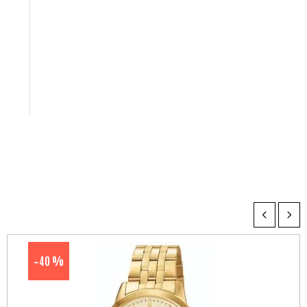
40 %
-