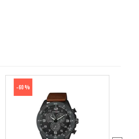
60 %
-