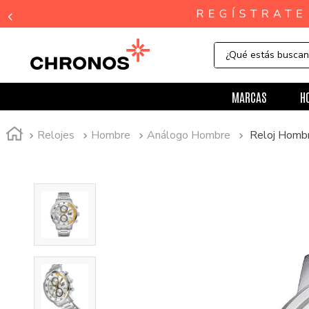
¿Qué estás busca
MARCAS
H
Relojes
Hombre
Análogo Hombre
Reloj Homb