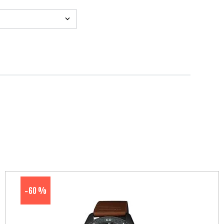
60 %
-