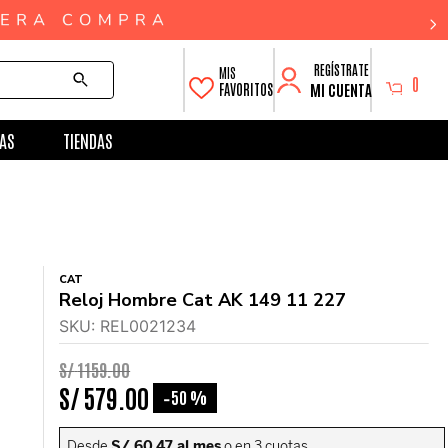
0
MI CUENTA
FAVORITOS
AS
TIENDAS
CAT
Reloj Hombre Cat AK 149 11 227
SKU
:
REL0021234
S/
1159
.
00
S/
579
.
00
50 %
-