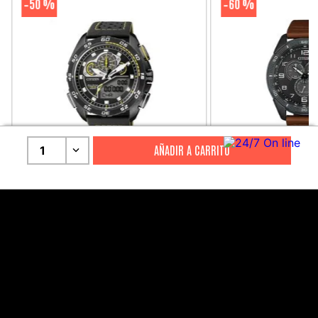
50 %
60 %
-
-
1
CITIZEN
CITIZEN
Reloj Citizen Para Hombre
Reloj Hombre Citiz
Promaster JW0125-00E
AT2447-01E
S/
2199
.
00
S/
1279
.
00
S/
4399
.
00
S/
3199
.
00