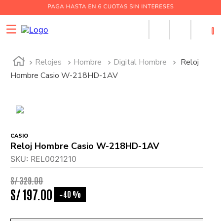
0
Relojes
Hombre
Digital Hombre
Reloj
Hombre Casio W-218HD-1AV
CASIO
Reloj Hombre Casio W-218HD-1AV
SKU
:
REL0021210
S/
329
.
00
S/
197
.
00
40 %
-