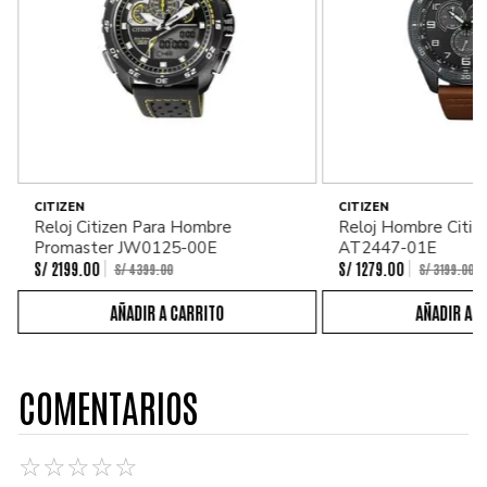
CITIZEN
CITIZEN
Reloj Citizen Para Hombre
Reloj Hombre Citiz
Promaster JW0125-00E
AT2447-01E
S/
2199
.
00
S/
1279
.
00
S/
4399
.
00
S/
3199
.
00
COMENTARIOS
☆
☆
☆
☆
☆