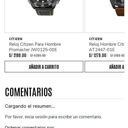
CITIZEN
CITIZEN
Reloj Citizen Para Hombre
Reloj Hombre Citiz
Promaster JW0125-00E
AT2447-01E
S/
2199
.
00
S/
1279
.
00
S/
4399
.
00
S/
3199
.
00
COMENTARIOS
Cargando el resumen…
Por favor, inicia sesión para escribir un comentario.