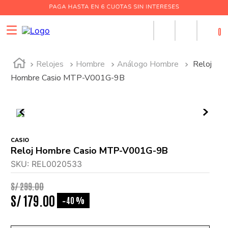
0
Relojes
Hombre
Análogo Hombre
Reloj
Hombre Casio MTP-V001G-9B
CASIO
Reloj Hombre Casio MTP-V001G-9B
SKU
:
REL0020533
S/
299
.
00
S/
179
.
00
40 %
-