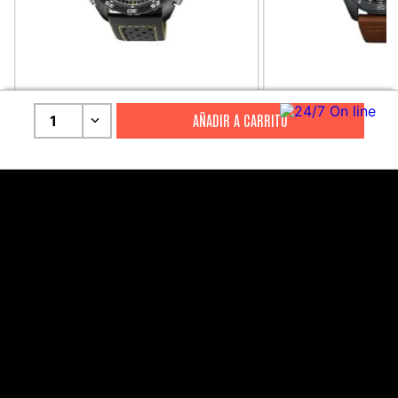
CITIZEN
CITIZEN
1
Reloj Citizen Para Hombre
Reloj Hombre Citiz
Promaster JW0125-00E
AT2447-01E
S/
2199
.
00
S/
1279
.
00
S/
4399
.
00
S/
3199
.
00
CANALES DE ATENCIÓN