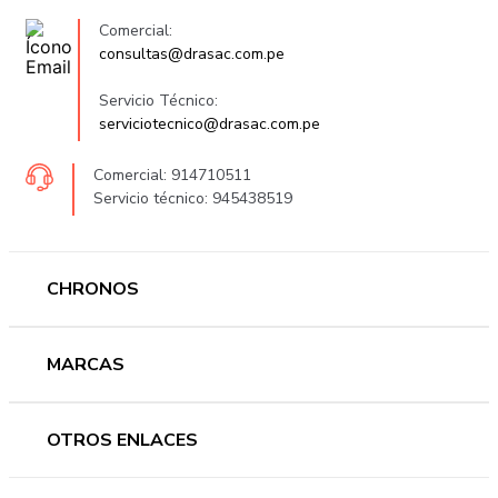
Comercial:
consultas@drasac.com.pe
Servicio Técnico:
serviciotecnico@drasac.com.pe
Comercial: 914710511
Servicio técnico: 945438519
CHRONOS
Mujer
MARCAS
Hombre
Novedades
Ferragamo
OTROS ENLACES
Ofertas
Versace
Accesorios
Accutron