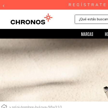
¿Qué estás busca
MARCAS
H
reloj-hombre-bulova-98a310