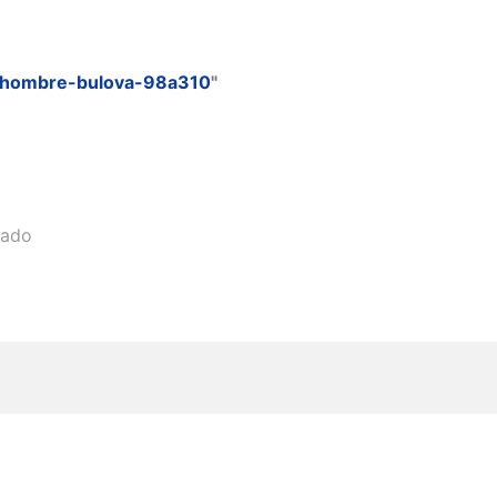
j-hombre-bulova-98a310
"
eado