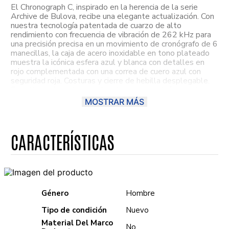
El Chronograph C, inspirado en la herencia de la serie
Archive de Bulova, recibe una elegante actualización. Con
nuestra tecnología patentada de cuarzo de alto
rendimiento con frecuencia de vibración de 262 kHz para
una precisión precisa en un movimiento de cronógrafo de 6
manecillas, la caja de acero inoxidable en tono plateado
muestra la icónica esfera azul y blanca con detalles en
rojo complementada con una correa de cuero azul con
seguridad roja. Costuras y cierre de hebilla desplegable.
Este llamativo reloj para hombre, que también cuenta con
un cristal de zafiro abombado antirreflectante y
MOSTRAR MÁS
resistente al agua hasta 50 metros, recuerda a la década
de 1970 y se convierte instantáneamente en una pieza
de colección que querrás usar todos los días. ¡Encuentra
este modelo y mucho más en Chronos! Distribuidores
autorizados.
Género
Hombre
Tipo de condición
Nuevo
Material Del Marco
No