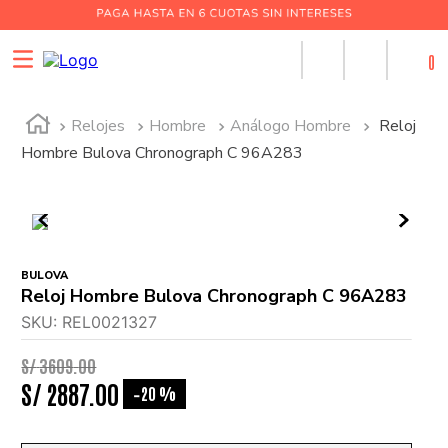
0
Relojes
Hombre
Análogo Hombre
Reloj
Hombre Bulova Chronograph C 96A283
BULOVA
Reloj Hombre Bulova Chronograph C 96A283
SKU
:
REL0021327
S/
3609
.
00
S/
2887
.
00
20 %
-