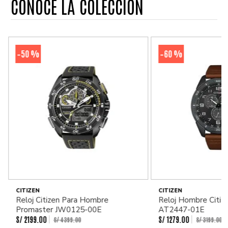
CONOCE LA COLECCIÓN
50 %
60 %
-
-
CITIZEN
CITIZEN
Reloj Citizen Para Hombre
Reloj Hombre Citiz
Promaster JW0125-00E
AT2447-01E
S/
2199
.
00
S/
1279
.
00
S/
4399
.
00
S/
3199
.
00