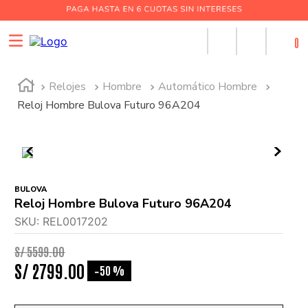
0
Relojes
Hombre
Automático Hombre
Reloj Hombre Bulova Futuro 96A204
BULOVA
Reloj Hombre Bulova Futuro 96A204
SKU
:
REL0017202
S/
5599
.
00
S/
2799
.
00
50 %
-