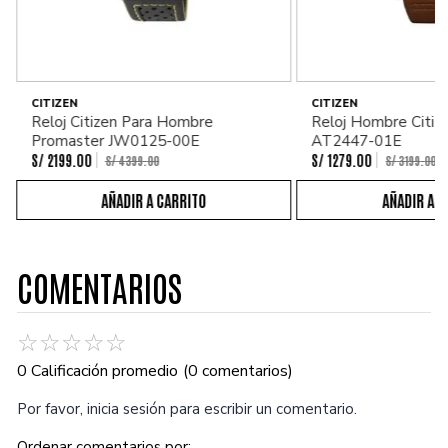
CITIZEN
CITIZEN
Reloj Citizen Para Hombre
Reloj Hombre Citiz
Promaster JW0125-00E
AT2447-01E
S/
2199
.
00
S/
1279
.
00
S/
4399
.
00
S/
3199
.
00
COMENTARIOS
☆
☆
☆
☆
☆
0 Calificación promedio
(0 comentarios)
Por favor, inicia sesión para escribir un comentario.