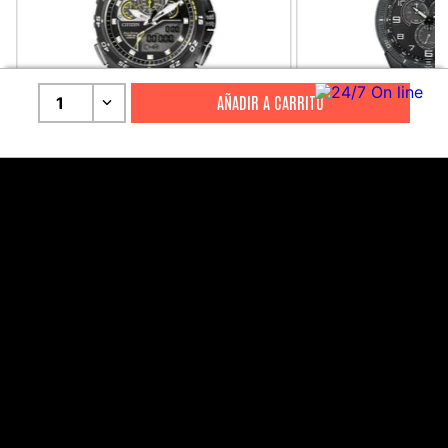
1
CITIZEN
CITIZEN
Reloj Citizen Para Hombre
Reloj Hombre Citiz
Promaster JW0125-00E
AT2447-01E
S/
2199
.
00
S/
1279
.
00
S/
4399
.
00
S/
3199
.
00