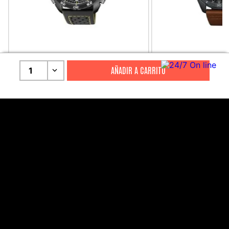
CITIZEN
CITIZEN
1
Reloj Citizen Para Hombre
Reloj Hombre Citiz
Promaster JW0125-00E
AT2447-01E
S/
2199
.
00
S/
1279
.
00
S/
4399
.
00
S/
3199
.
00
CANALES DE ATENCIÓN