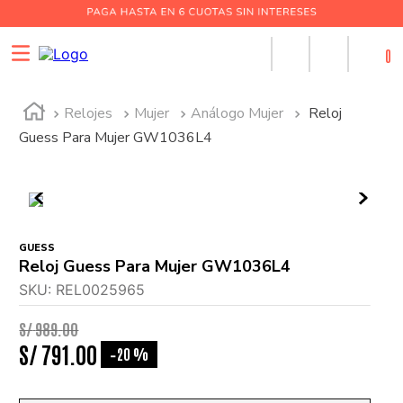
0
Relojes
Mujer
Análogo Mujer
Reloj
Guess Para Mujer GW1036L4
GUESS
Reloj Guess Para Mujer GW1036L4
SKU
:
REL0025965
S/
989
.
00
S/
791
.
00
20 %
-