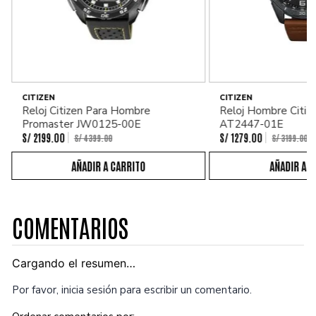
CITIZEN
CITIZEN
Reloj Citizen Para Hombre
Reloj Hombre Citiz
Promaster JW0125-00E
AT2447-01E
S/
2199
.
00
S/
1279
.
00
S/
4399
.
00
S/
3199
.
00
COMENTARIOS
Cargando el resumen…
Por favor, inicia sesión para escribir un comentario.