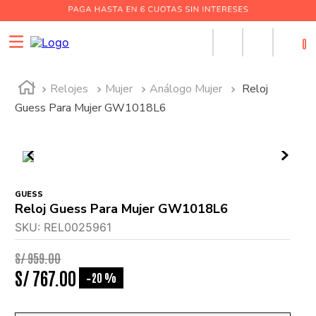
0
Relojes
Mujer
Análogo Mujer
Reloj
Guess Para Mujer GW1018L6
GUESS
Reloj Guess Para Mujer GW1018L6
SKU
:
REL0025961
S/
959
.
00
S/
767
.
00
20 %
-