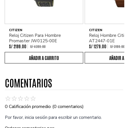
CITIZEN
CITIZEN
Reloj Citizen Para Hombre
Reloj Hombre Citiz
Promaster JW0125-00E
AT2447-01E
S/
2199
.
00
S/
1279
.
00
S/
4399
.
00
S/
3199
.
00
COMENTARIOS
☆
☆
☆
☆
☆
0 Calificación promedio
(0 comentarios)
Por favor, inicia sesión para escribir un comentario.