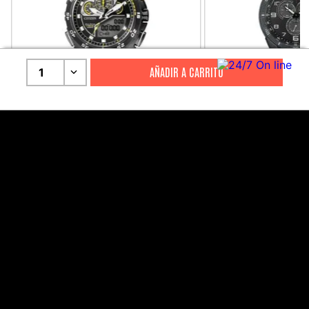
1
CITIZEN
CITIZEN
Reloj Citizen Para Hombre
Reloj Hombre Citiz
Promaster JW0125-00E
AT2447-01E
S/
2199
.
00
S/
1279
.
00
S/
4399
.
00
S/
3199
.
00