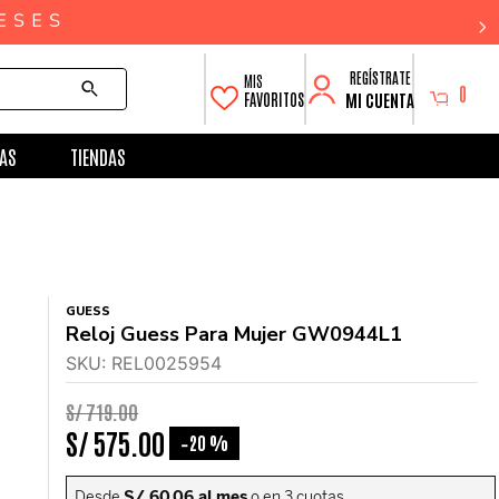
0
MI CUENTA
FAVORITOS
AS
TIENDAS
GUESS
Reloj Guess Para Mujer GW0944L1
SKU
:
REL0025954
S/
719
.
00
S/
575
.
00
20 %
-