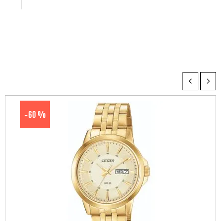
60 %
-