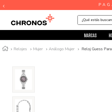
¿Qué estás busca
MARCAS
H
Relojes
Mujer
Análogo Mujer
Reloj Guess Pa