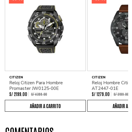
CITIZEN
CITIZEN
Reloj Citizen Para Hombre
Reloj Hombre Citiz
Promaster JW0125-00E
AT2447-01E
S/
2199
.
00
S/
1279
.
00
S/
4399
.
00
S/
3199
.
00
COMENTARIOS