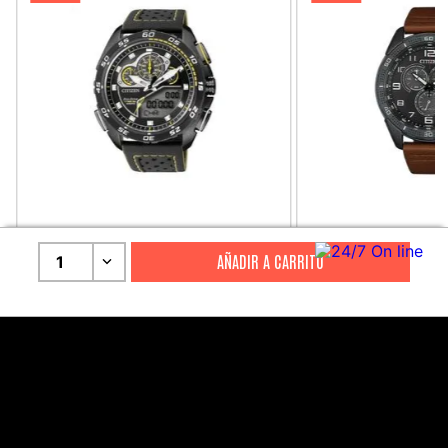
CITIZEN
CITIZEN
1
Reloj Citizen Para Hombre
Reloj Hombre Citiz
Promaster JW0125-00E
AT2447-01E
S/
2199
.
00
S/
1279
.
00
S/
4399
.
00
S/
3199
.
00