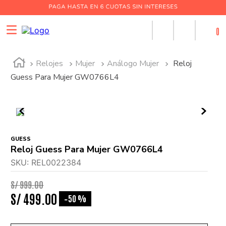
0
Relojes
Mujer
Análogo Mujer
Reloj
Guess Para Mujer GW0766L4
GUESS
Reloj Guess Para Mujer GW0766L4
SKU
:
REL0022384
S/
999
.
00
S/
499
.
00
50 %
-