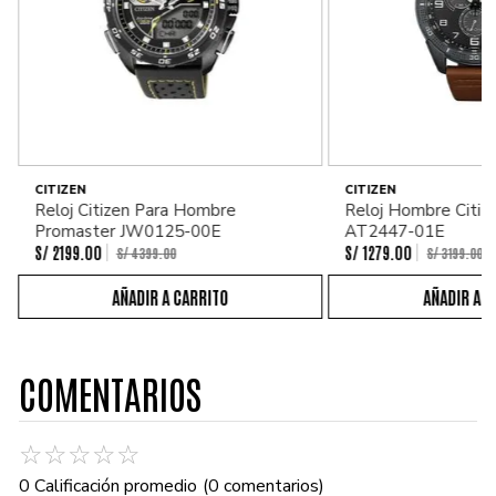
CITIZEN
CITIZEN
Reloj Citizen Para Hombre
Reloj Hombre Citiz
Promaster JW0125-00E
AT2447-01E
S/
2199
.
00
S/
1279
.
00
S/
4399
.
00
S/
3199
.
00
COMENTARIOS
☆
☆
☆
☆
☆
0 Calificación promedio
(0 comentarios)