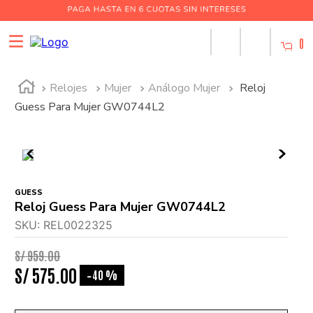
0
Relojes
Mujer
Análogo Mujer
Reloj
Guess Para Mujer GW0744L2
GUESS
Reloj Guess Para Mujer GW0744L2
SKU
:
REL0022325
S/
959
.
00
S/
575
.
00
40 %
-