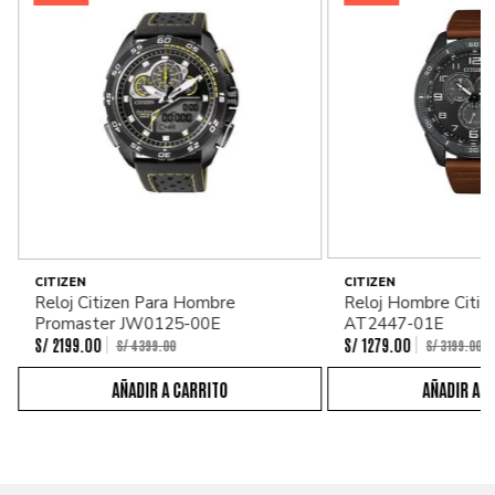
CITIZEN
CITIZEN
Reloj Citizen Para Hombre
Reloj Hombre Citiz
Promaster JW0125-00E
AT2447-01E
S/
2199
.
00
S/
1279
.
00
S/
4399
.
00
S/
3199
.
00