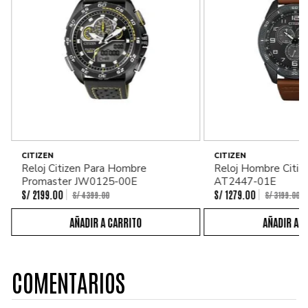
CITIZEN
CITIZEN
Reloj Citizen Para Hombre
Reloj Hombre Citiz
Promaster JW0125-00E
AT2447-01E
S/
2199
.
00
S/
1279
.
00
S/
4399
.
00
S/
3199
.
00
COMENTARIOS