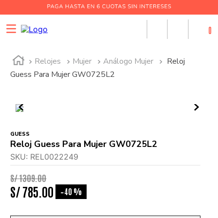
0
Relojes
Mujer
Análogo Mujer
Reloj
Guess Para Mujer GW0725L2
GUESS
Reloj Guess Para Mujer GW0725L2
SKU
:
REL0022249
S/
1309
.
00
S/
785
.
00
40 %
-