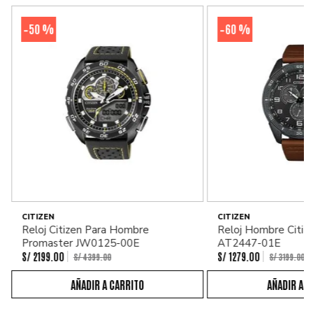
50 %
60 %
-
-
CITIZEN
CITIZEN
Reloj Citizen Para Hombre
Reloj Hombre Citiz
Promaster JW0125-00E
AT2447-01E
S/
2199
.
00
S/
1279
.
00
S/
4399
.
00
S/
3199
.
00