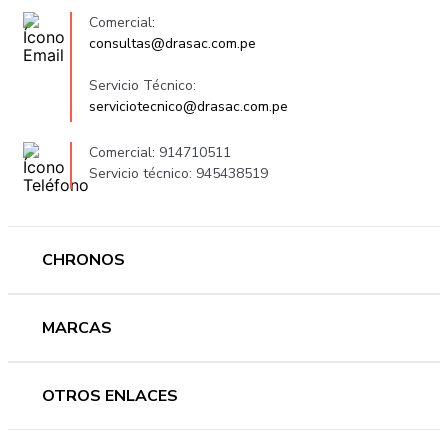
Comercial:
consultas@drasac.com.pe
Servicio Técnico:
serviciotecnico@drasac.com.pe
Comercial: 914710511
Servicio técnico: 945438519
CHRONOS
Mujer
MARCAS
Hombre
Novedades
Ferragamo
OTROS ENLACES
Ofertas
Versace
Accesorios
Accutron