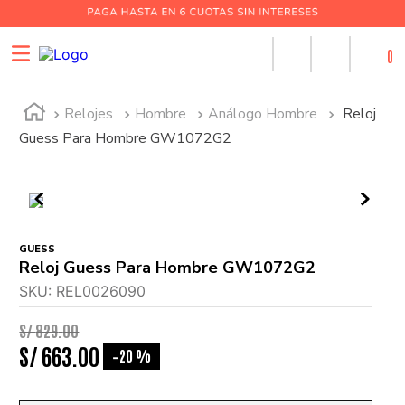
0
Relojes
Hombre
Análogo Hombre
Reloj
Guess Para Hombre GW1072G2
GUESS
Reloj Guess Para Hombre GW1072G2
SKU
:
REL0026090
S/
829
.
00
S/
663
.
00
20 %
-