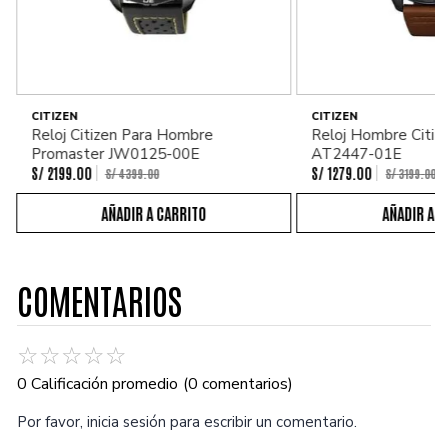
CITIZEN
CITIZEN
Reloj Citizen Para Hombre
Reloj Hombre Citiz
Promaster JW0125-00E
AT2447-01E
S/
2199
.
00
S/
1279
.
00
S/
4399
.
00
S/
3199
.
00
COMENTARIOS
☆
☆
☆
☆
☆
0 Calificación promedio
(0 comentarios)
Por favor, inicia sesión para escribir un comentario.