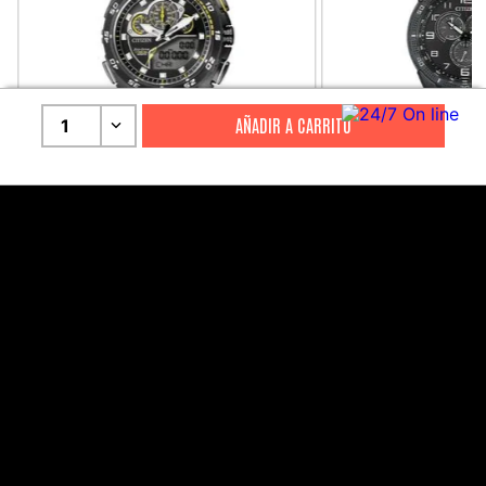
1
CITIZEN
CITIZEN
Reloj Citizen Para Hombre
Reloj Hombre Citiz
Promaster JW0125-00E
AT2447-01E
S/
2199
.
00
S/
1279
.
00
S/
4399
.
00
S/
3199
.
00