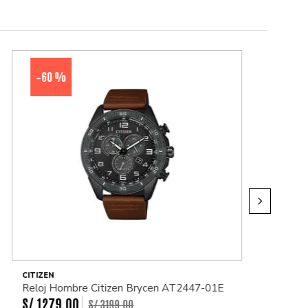
60 %
-
CITIZEN
Reloj Hombre Citizen Brycen AT2447-01E
S/
1279
.
00
S/
3199
.
00