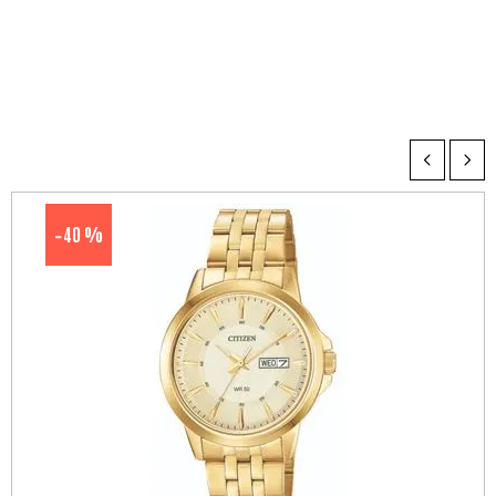
40 %
-