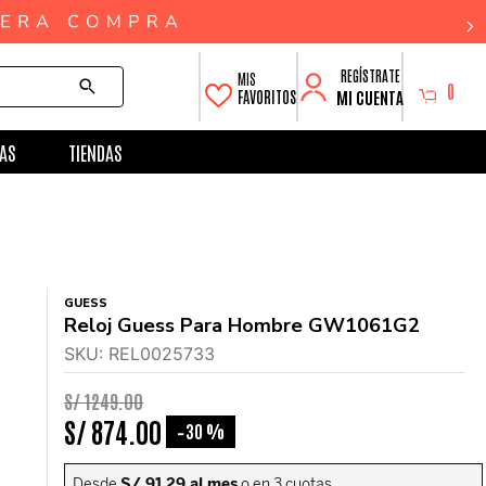
0
MI CUENTA
FAVORITOS
AS
TIENDAS
GUESS
Reloj Guess Para Hombre GW1061G2
SKU
:
REL0025733
S/
1249
.
00
S/
874
.
00
30 %
-