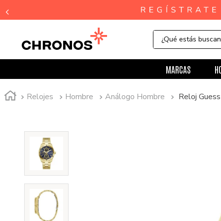
¿Qué estás busca
MARCAS
H
Relojes
Hombre
Análogo Hombre
Reloj Gue