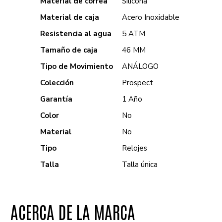
Material de correa
Silicona
Material de caja
Acero Inoxidable
Resistencia al agua
5 ATM
Tamaño de caja
46 MM
Tipo de Movimiento
ANÁLOGO
Colección
Prospect
Garantía
1 Año
Color
No
Material
No
Tipo
Relojes
Talla
Talla única
ACERCA DE LA MARCA