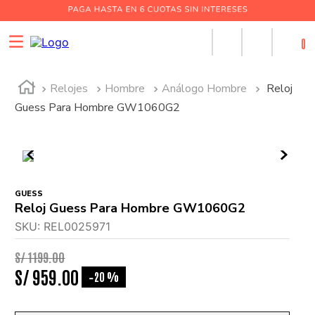
0
Relojes
Hombre
Análogo Hombre
Reloj
Guess Para Hombre GW1060G2
GUESS
Reloj Guess Para Hombre GW1060G2
SKU
:
REL0025971
S/
1199
.
00
S/
959
.
00
20 %
-