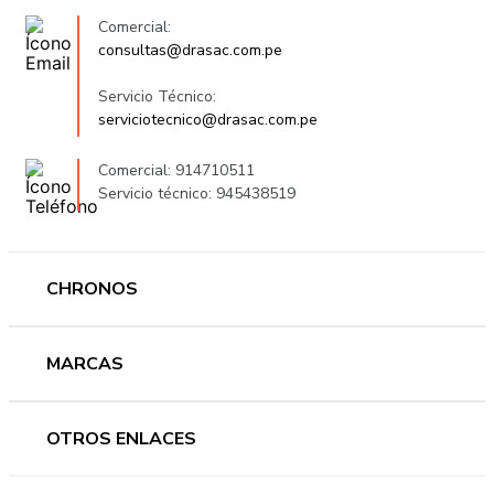
Comercial:
consultas@drasac.com.pe
Servicio Técnico:
serviciotecnico@drasac.com.pe
Comercial: 914710511
Servicio técnico: 945438519
CHRONOS
Mujer
MARCAS
Hombre
Novedades
Ferragamo
OTROS ENLACES
Ofertas
Versace
Accesorios
Accutron