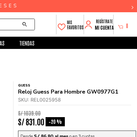
0
MI CUENTA
FAVORITOS
AS
TIENDAS
GUESS
Reloj Guess Para Hombre GW0977G1
SKU
:
REL0025958
S/
1039
.
00
S/
831
.
00
20 %
-