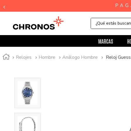
¿Qué estás busca
MARCAS
H
Relojes
Hombre
Análogo Hombre
Reloj Gue