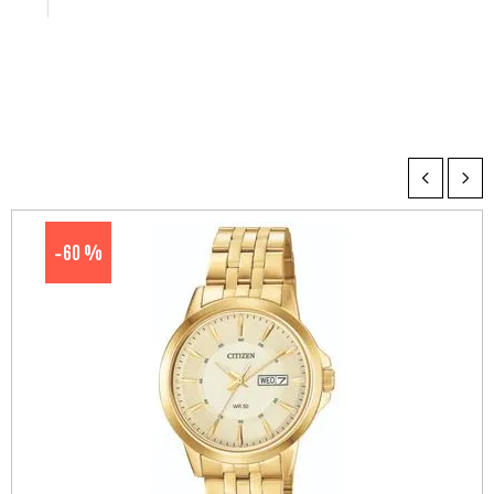
60 %
-