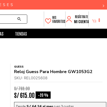
0
MI CUENTA
FAVORITOS
AS
TIENDAS
GUESS
Reloj Guess Para Hombre GW1053G2
SKU
:
REL0025608
S/
769
.
00
S/
615
.
00
20 %
-