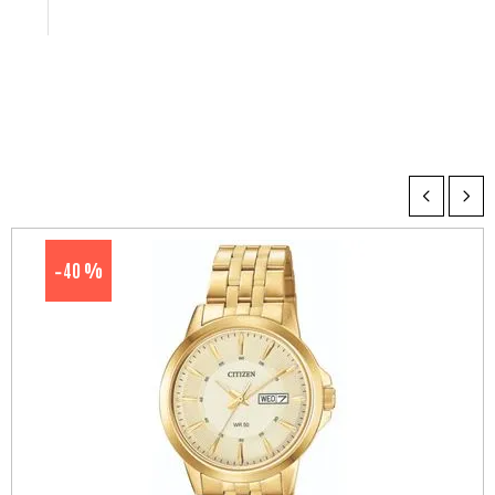
40 %
-