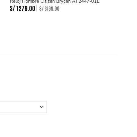
Reloj Hombre Citizen Brycen AT2447-01E
S/
1279
.
00
S/
3199
.
00