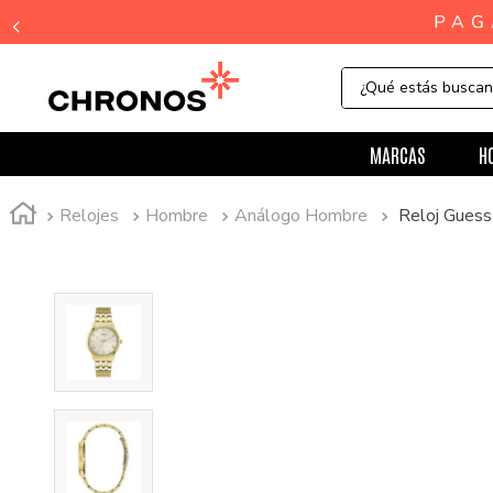
¿Qué estás busca
MARCAS
H
Relojes
Hombre
Análogo Hombre
Reloj Gue